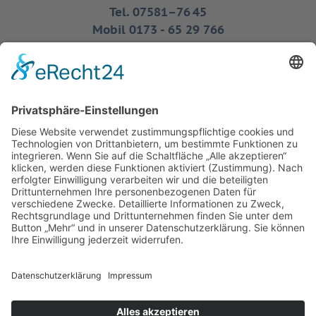
Tel. 07581–76 45
Mobil 0173 - 65 29 766
Fax 07581 - 51 589
info@friedmann-bestattungen.de
Hindenburgstr. 47
88499 Riedlingen
Tel. 07371 - 90 96 56
Mobil 0173 - 65 29 766
Kontakt
Impressum
Datenschutz